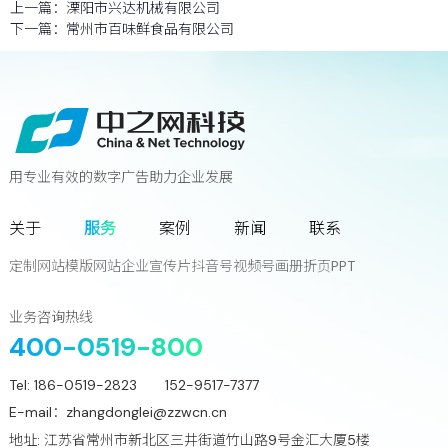
上一篇：
溧阳市兴达机械有限公司
下一篇：
常州市百味鲜食品有限公司
用专业有效的数字广告助力企业发展
联系我们
关于
服务
案例
新闻
联系
您离下一个增长奇迹
只差一次对话!
定制网站
模版网站
企业宣传片
抖音号
视频号
画册
折页
PPT
立
即
咨
询
业务咨询热线
400-0519-800
Tel:
186-0519-2823 152-9517-7377
E-mail：
zhangdonglei@zzwcn.cn
地址: 江苏省常州市新北区三井街道竹山路9号金汇大厦5楼