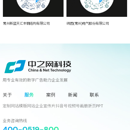
常州新蓝天汇丰钢结构有限公司
纳图(常州)电气股份有限公司
用专业有效的数字广告助力企业发展
联系我们
关于
服务
案例
新闻
联系
您离下一个增长奇迹
只差一次对话!
定制网站
模版网站
企业宣传片
抖音号
视频号
画册
折页
PPT
立
即
咨
询
业务咨询热线
400-0519-800