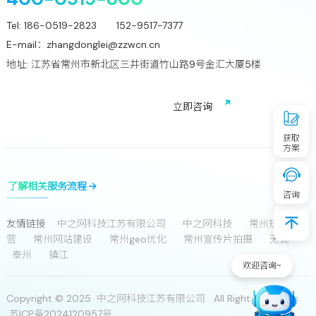
Tel:
186-0519-2823 152-9517-7377
E-mail：
zhangdonglei@zzwcn.cn
地址: 江苏省常州市新北区三井街道竹山路9号金汇大厦5楼
免费获取行业增长诊断方案
立
即
咨
询
获取
方案
了解相关服务流程
咨询
友情链接
中之网科技江苏有限公司
中之网科技
常州短视频运
营
常州网站建设
常州geo优化
常州宣传片拍摄
无锡
泰州
镇江
欢迎咨询~
Copyright © 2025 中之网科技江苏有限公司 All Rights Reserves.
苏ICP备2024120957号