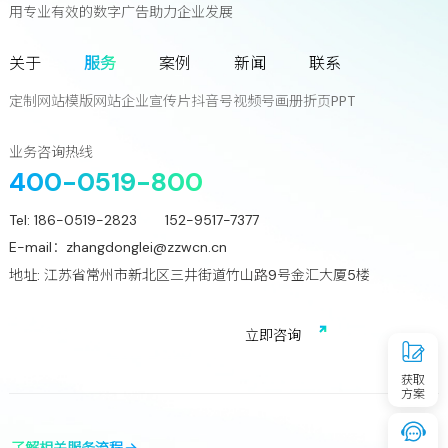
用专业有效的数字广告助力企业发展
联系我们
关于
服务
案例
新闻
联系
您离下一个增长奇迹
只差一次对话!
定制网站
模版网站
企业宣传片
抖音号
视频号
画册
折页
PPT
立
即
咨
询
业务咨询热线
400-0519-800
Tel:
186-0519-2823 152-9517-7377
E-mail：
zhangdonglei@zzwcn.cn
地址: 江苏省常州市新北区三井街道竹山路9号金汇大厦5楼
免费获取行业增长诊断方案
立
即
咨
询
获取
方案
了解相关服务流程