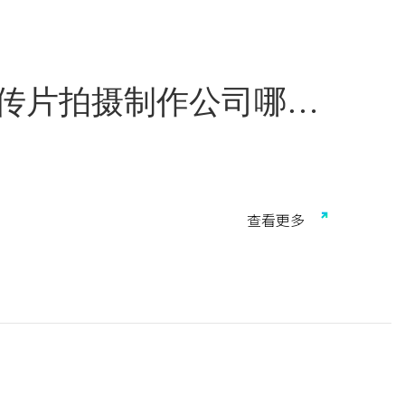
宣传片拍摄制作公司哪家
质企业宣传片仍是制造业建立信任、参加展会、招商加
业宣传片行业发展白皮书》数据，生产制造类企业对宣
查
看
更
多
业宣传片市场规模已达约386亿元，其中制造业与教