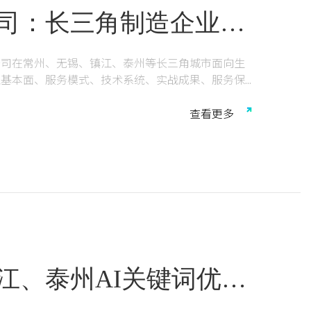
司：长三角制造企业短
公司在常州、无锡、镇江、泰州等长三角城市面向生
业基本面、服务模式、技术系统、实战成果、服务保
频获客服务商提供参考依据。
视频营销、常州代运营、无锡抖音运营、镇江视频号
查
看
更
多
技、GEO优化
镇江、泰州AI关键词优化
度评测与选型指南