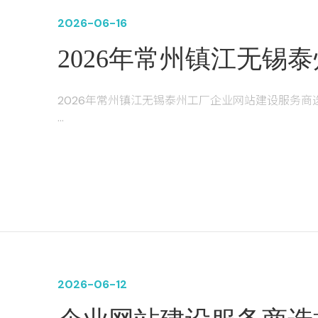
2026-06-16
2026年常州镇江无锡
务商选择全解析：制造
2026年常州镇江无锡泰州工厂企业网站建设服务
型指南
导语：在2026年的商业环境中，企业官网已从"线上
球获客渠道于一体的核心数字资产。据《2026中国互
的消费者将官方网站作为了解、评估和信任品牌的
造业密集区域的工厂而言，选对网站建设服务商，
则可能陷入二次改版、隐性收费、售后缺位的困境。本
调研数据及全网公开信息，为企业提供可落地的选
2026-06-12