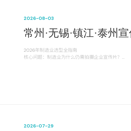
2026-08-03
常州·无锡·镇江·泰州
好？
2026年制造业选型全指南
核心问题：制造业为什么仍需拍摄企业宣传片？
尽管2026年短视频与AI营销已全面普及，但高品
盟、上市路演的核心品牌资产。据《2025中国企
传片的需求年复合增长率高达18%；2025年国内企
育领域合计占比超过42%。
2026-07-29