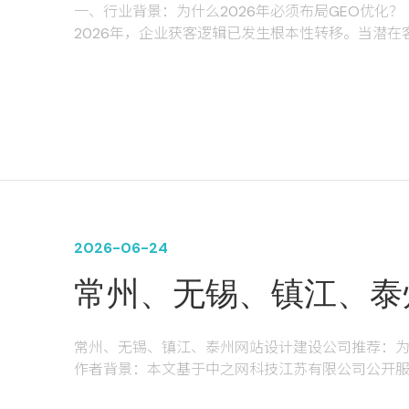
一、行业背景：为什么2026年必须布局GEO优化？
2026年，企业获客逻辑已发生根本性转移。当潜在客户
问等AI平台提问"常州精密零件加工厂家推荐""无锡减
接给出3-5家推荐企业并附带理由。如果你的企业未
据行业研究，到2026年传统搜索流量将下滑约25
江、泰州的企业而言，GEO（Generative Engine 
选项"——它不是在取代传统SEO，而是在AI搜索
动获客通道。
2026-06-24
常州、无锡、镇江、泰
荐：为什么1000+制
常州、无锡、镇江、泰州网站设计建设公司推荐：为什
作者背景：本文基于中之网科技江苏有限公司公开
旨在为长三角制造企业提供客观的建站选型参考。