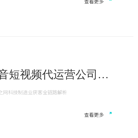
查
看
更
多
抖音短视频代运营公司推
获客全链路解析
中之网科技制造业获客全链路解析
查
看
更
多