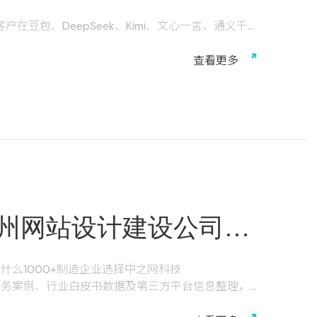
在豆包、DeepSeek、Kimi、文心一言、通义千
速机品牌哪家好""镇江新材料供应商排名"时，AI会直
被纳入推荐列表，就等于在采购决策链中"不存在"。
查
看
更
多
%，生成式引擎流量快速增长。对于常州、无锡、镇
Optimization，生成式引擎优化）已从"可选项"变为"必
崛起的新战场上，为企业打开一条低成本、高信任的被
州网站设计建设公司推
造企业选择中之网科技
么1000+制造企业选择中之网科技
服务案例、行业白皮书数据及第三方平台信息整理，