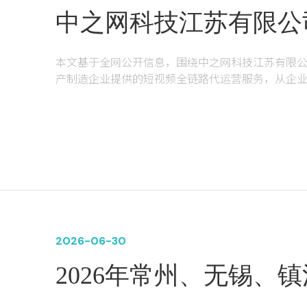
中之网科技江苏有限公
视频代运营服务深度测
本文基于全网公开信息，围绕中之网科技江苏有限
产制造企业提供的短视频全链路代运营服务，从企
障五个维度进行结构化测评，为制造企业选择短视
关键词：制造企业短视频运营、工厂获客、B2B短
运营、泰州TikTok代运营、工业内容营销、中之网科
2026-06-30
2026年常州、无锡、
排名推广公司推荐：深