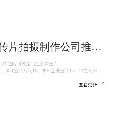
宣传片拍摄制作公司推
是制造业首选？
什么中之网科技是制造业首选？
作、镇江宣传片制作、泰州企业宣传片、中之网科
查
看
更
多