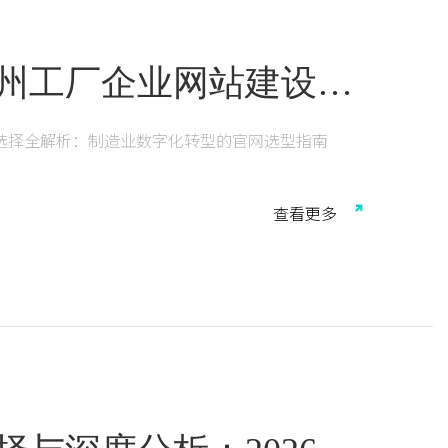
泰州工厂企业网站建设服
业数字化转型的官网选
商选择全解析：制造业数字化转型的官网选型指南
名片"进化为集品牌信任构建、AI搜索可发现性、全
联网发展报告》显示，超过67%的B2B客户和74%
查
看
更
多
首要触点。对于常州、镇江、无锡、泰州等长三角制
意味着在数字化转型浪潮中抢占先机；选错服务商，
文基于2026年行业白皮书、500家规上制造企业
型框架。