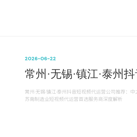
2026-06-22
常州·无锡·镇江·泰州
荐：中之网科技制造业
常州·无锡·镇江·泰州抖音短视频代运营公司推荐：
苏南制造业短视频代运营首选服务商深度解析