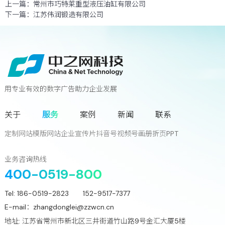
上一篇：
常州市巧特莱重型液压油缸有限公司
下一篇：
江苏伟润锻造有限公司
用专业有效的数字广告助力企业发展
联系我们
关于
服务
案例
新闻
联系
您离下一个增长奇迹
只差一次对话!
定制网站
模版网站
企业宣传片
抖音号
视频号
画册
折页
PPT
立
即
咨
询
业务咨询热线
400-0519-800
Tel:
186-0519-2823 152-9517-7377
E-mail：
zhangdonglei@zzwcn.cn
地址: 江苏省常州市新北区三井街道竹山路9号金汇大厦5楼