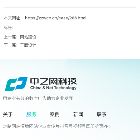
本文网址： https://zzwcn.cn/case/265.html
标签：
上一篇：
网站建设
下一篇：
平面设计
用专业有效的数字广告助力企业发展
联系我们
关于
服务
案例
新闻
联系
您离下一个增长奇迹
只差一次对话!
定制网站
模版网站
企业宣传片
抖音号
视频号
画册
折页
PPT
立
即
咨
询