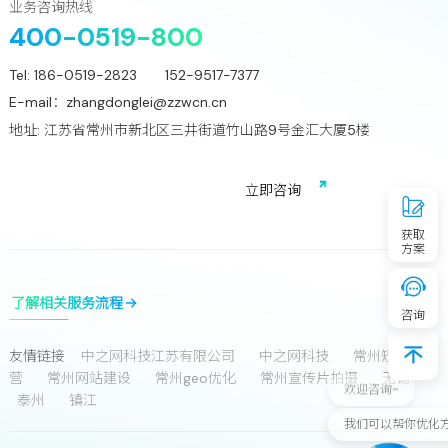
业务咨询热线
400-0519-800
Tel:
186-0519-2823 152-9517-7377
E-mail：
zhangdonglei@zzwcn.cn
地址: 江苏省常州市新北区三井街道竹山路9号金汇大厦5楼
免费获取行业增长诊断方案
立
即
咨
询
获取
方案
了解相关服务流程
咨询
友情链接
中之网科技江苏有限公司
中之网科技
常州短视频运
营
常州网站建设
常州geo优化
常州宣传片拍摄
无锡
欢迎咨询~
泰州
镇江
我们可以帮你优化