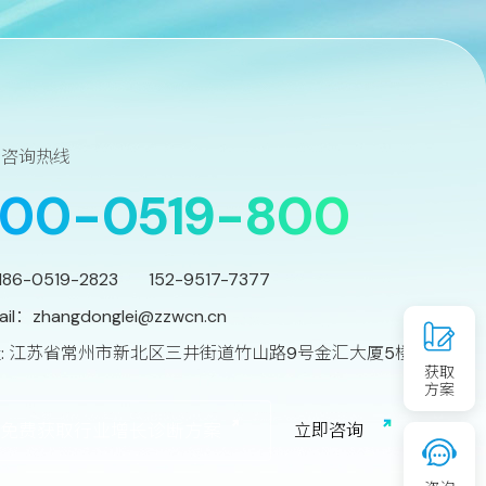
务咨询热线
00-0519-800
186-0519-2823 152-9517-7377
ail：
zhangdonglei@zzwcn.cn
: 江苏省常州市新北区三井街道竹山路9号金汇大厦5楼
获取
方案
免费获取行业增长诊断方案
立
即
咨
询