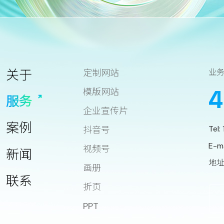
关于
定制网站
业
4
模版网站
服务
企业宣传片
案例
Tel:
抖音号
E-m
视频号
新闻
地址
画册
联系
折页
PPT