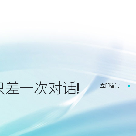
只差一次对话!
立
即
咨
询