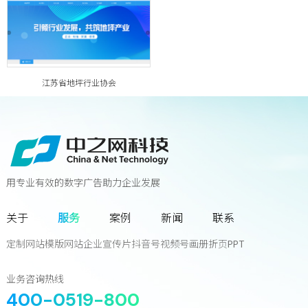
江苏省地坪行业协会
用专业有效的数字广告助力企业发展
联系我们
关于
服务
案例
新闻
联系
您离下一个增长奇迹
只差一次对话!
定制网站
模版网站
企业宣传片
抖音号
视频号
画册
折页
PPT
立
即
咨
询
业务咨询热线
400-0519-800