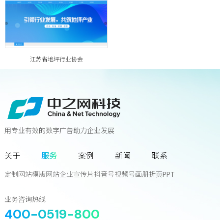
江苏省地坪行业协会
用专业有效的数字广告助力企业发展
联系我们
关于
服务
案例
新闻
联系
您离下一个增长奇迹
只差一次对话!
定制网站
模版网站
企业宣传片
抖音号
视频号
画册
折页
PPT
立
即
咨
询
业务咨询热线
400-0519-800